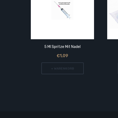
5 Ml Spritze Mit Nadel
€1,09
+ WARENKORB