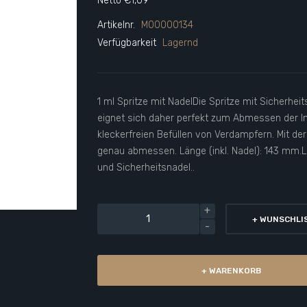
Netto €1,09
Artikelnr.
M00000134
Verfügbarkeit
Lagernd
1 ml Spritze mit NadelDie Spritze mit Sicherhei
eignet sich daher perfekt zum Abmessen der I
kleckerfreien Befüllen von Verdampfern. Mit der
genau abmessen. Länge (inkl. Nadel): 143 mm.
und Sicherheitsnadel..
+ WUNSCHLI
+ WARENKORB