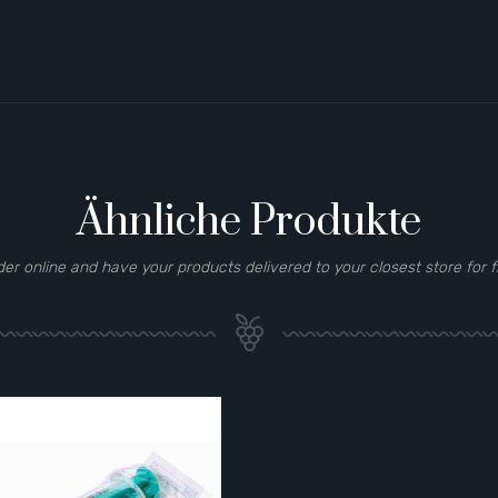
Ähnliche Produkte
der online and have your products delivered to your closest store for f