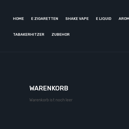
HOME
E ZIGARETTEN
SHAKE VAPE
E LIQUID
AROM
TABAKERHITZER
ZUBEHOR
WARENKORB
Warenkorb ist noch leer