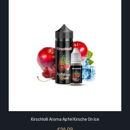
Kirschlolli Aroma Apfel Kirsche On Ice
€16,09