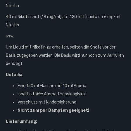
Nikotin
40 ml Nikotinshot (18 mg/ml) auf 120 ml Liquid = ca 6 mg/ml
Nikotin
usw.
Um Liquid mit Nikotin zu erhalten, sollten die Shots vor der
Basis zugegeben werden. Die Basis wird nur noch zum Auffüllen
benötigt.
Details:
Eine 120 ml Flasche mit 10 ml Aroma
Inhaltsstoffe: Aroma, Propylenglykol
Verschluss mit Kindersicherung
Nicht zum pur Dampfen geeignet!
Lieferumfang: