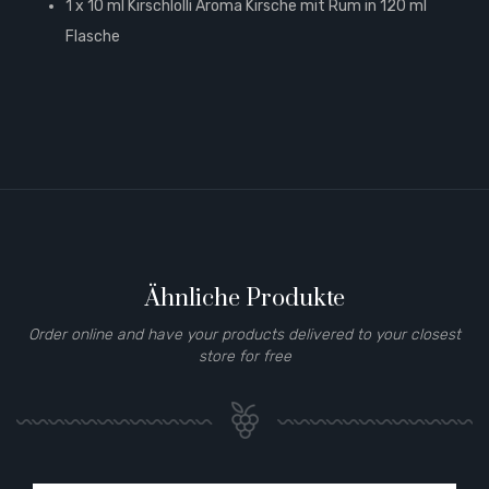
1 x 10 ml Kirschlolli Aroma Kirsche mit Rum in 120 ml
Flasche
Ähnliche Produkte
Order online and have your products delivered to your closest
store for free