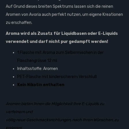
Auf Grund dieses breiten Spektrums lassen sich die reinen
Aromen von Avoria auch perfekt nutzen, um eigene Kreationen
zu erschaffen.
Aroma wird als Zusatz für Liquidbasen oder E-Liquids
verwendet und darf
nicht
pur gedampft werden!
1 Flasche mit Aroma zum Selbermischen in der
Flaschengrösse 12 ml
Inhaltsstoffe: Aromen
PET-Flasche mit kindersicherem Verschluß
Kein Nikotin enthalten
Aromen bieten Ihnen die Möglichkeit Ihre E-Liquids zu
verfeinern und
völlig neue Geschmacksrichtungen,
nach Ihren Wünschen, zu
kreieren!