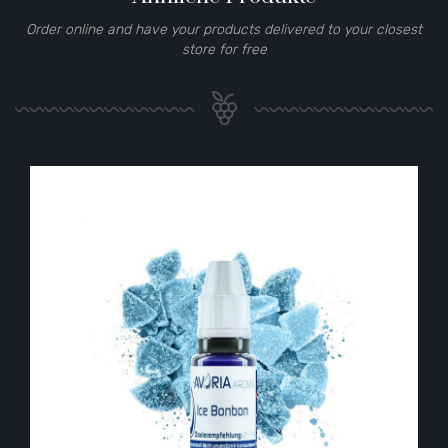
Order online and have your products delivered to your closest
store for free