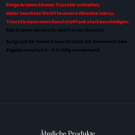
Einige Aromen können Triacetin enthalten,
daher beachten Sie bitte unsere Hinweise hierzu.
Triacetin kann einen Kunststofftank stark beschädigen.
Alle Aromen von Avoria sind frei von Diacetyl.
Aufgrund der hohen Konzentration der Aromen ist eine
Zugabe von etwa 5 - 6 % völlig ausreichend.
Ähnliche Produkte