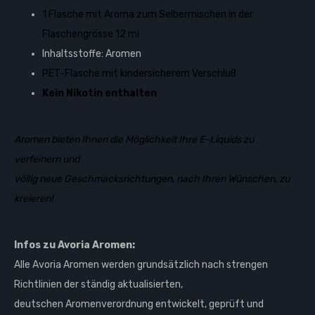
1 Flasche mit Aroma zum Selbermischen in der
Flaschengrösse 12 ml
Inhaltsstoffe: Aromen
PET-Flasche mit kindersicherem Verschluß
Kein Nikotin enthalten
Aromen bieten Ihnen die Möglichkeit Ihre E-Liquids zu
verfeinern und
völlig neue Geschmacksrichtungen,
nach Ihren Wünschen, zu
kreieren!
Infos zu Avoria Aromen:
Alle Avoria Aromen werden grundsätzlich nach strengen
Richtlinien der ständig aktualisierten,
deutschen Aromenverordnung entwickelt, geprüft und