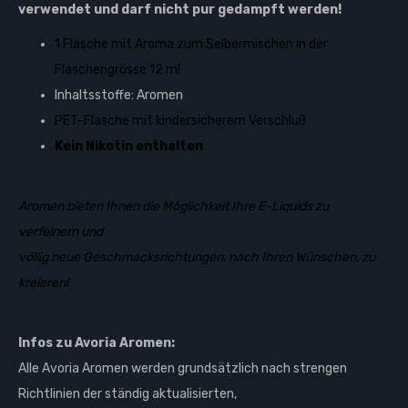
verwendet und darf
nicht
pur gedampft werden!
1 Flasche mit Aroma zum Selbermischen in der
Flaschengrösse 12 ml
Inhaltsstoffe: Aromen
PET-Flasche mit kindersicherem Verschluß
Kein Nikotin enthalten
Aromen bieten Ihnen die Möglichkeit Ihre E-Liquids zu
verfeinern und
völlig neue Geschmacksrichtungen,
nach Ihren Wünschen, zu
kreieren!
Infos zu Avoria Aromen:
Alle Avoria Aromen werden grundsätzlich nach strengen
Richtlinien der ständig aktualisierten,