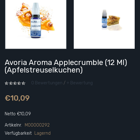
Avoria Aroma Applecrumble (12 Ml)
(Apfelstreuselkuchen)
0 Bewertungen
/
+ Bewertung
€10,09
Netto €10,09
Artikelnr.
M00000292
Verfügbarkeit
Lagernd